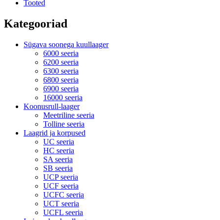
Tooted
Kategooriad
Sügava soonega kuullaager
6000 seeria
6200 seeria
6300 seeria
6800 seeria
6900 seeria
16000 seeria
Koonusrull-laager
Meetriline seeria
Tolline seeria
Laagrid ja korpused
UC seeria
HC seeria
SA seeria
SB seeria
UCP seeria
UCF seeria
UCFC seeria
UCT seeria
UCFL seeria