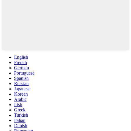
English
French
German
Portuguese
Spanish
Russian
Japanese
Korean
Arabic
Irish
Greek
Turkish
Italian
Danish
Romanian