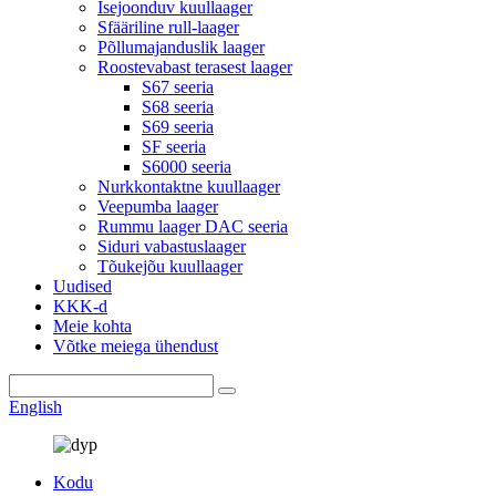
Isejoonduv kuullaager
Sfääriline rull-laager
Põllumajanduslik laager
Roostevabast terasest laager
S67 seeria
S68 seeria
S69 seeria
SF seeria
S6000 seeria
Nurkkontaktne kuullaager
Veepumba laager
Rummu laager DAC seeria
Siduri vabastuslaager
Tõukejõu kuullaager
Uudised
KKK-d
Meie kohta
Võtke meiega ühendust
English
Kodu