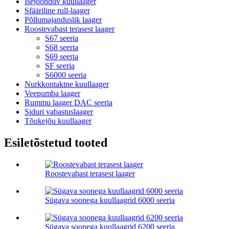
Isejoonduv kuullaager
Sfääriline rull-laager
Põllumajanduslik laager
Roostevabast terasest laager
S67 seeria
S68 seeria
S69 seeria
SF seeria
S6000 seeria
Nurkkontaktne kuullaager
Veepumba laager
Rummu laager DAC seeria
Siduri vabastuslaager
Tõukejõu kuullaager
Esiletõstetud tooted
Roostevabast terasest laager
Sügava soonega kuullaagrid 6000 seeria
Sügava soonega kuullaagrid 6200 seeria