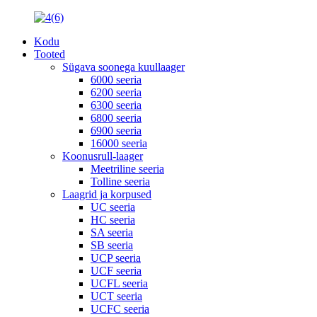
Kodu
Tooted
Sügava soonega kuullaager
6000 seeria
6200 seeria
6300 seeria
6800 seeria
6900 seeria
16000 seeria
Koonusrull-laager
Meetriline seeria
Tolline seeria
Laagrid ja korpused
UC seeria
HC seeria
SA seeria
SB seeria
UCP seeria
UCF seeria
UCFL seeria
UCT seeria
UCFC seeria