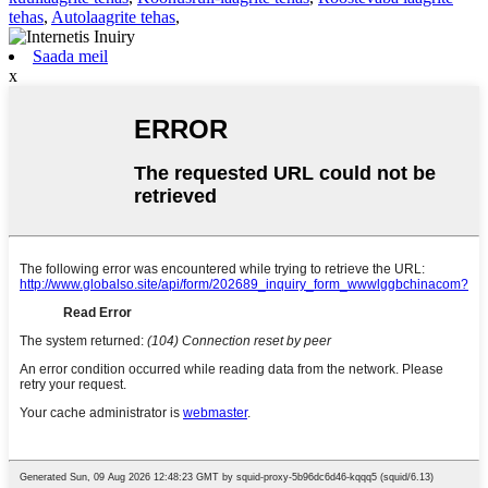
tehas
,
Autolaagrite tehas
,
Saada meil
x