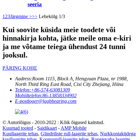
seeria
1
2
3
Järgmine >
>>
Lehekülg 1/3
Kui soovite küsida meie toodete või
hinnakirja kohta, jätke meile oma e-kiri
ja me võtame teiega ühendust 24 tunni
jooksul.
PÄRING KOHE
Aadress:
Room 1115, Block A, Hengyuan Plaza, nr 1988,
North Third Ring East Road, Cixi City Zhejiang, Hiina
Telefon:
+86-574-63081309
Mobiiltelefon:
86-13858334902
E-post
loger@lggbbearing.com
© Autoriõigus - 2010-2022 : Kõik õigused kaitstud.
Kuumad tooted
-
Saidikaart
-
AMP Mobile
Kuullaagrite tehas
,
Glindriliste rull-laagrite tehas
,
Nurkkontaktidega
kuullaagrite tehas
,
Koonusrull-laagrite tehas
,
Roostevaba laagrite